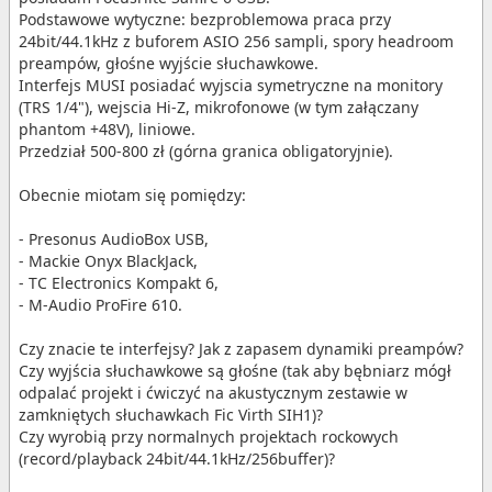
Podstawowe wytyczne: bezproblemowa praca przy
24bit/44.1kHz z buforem ASIO 256 sampli, spory headroom
preampów, głośne wyjście słuchawkowe.
Interfejs MUSI posiadać wyjscia symetryczne na monitory
(TRS 1/4"), wejscia Hi-Z, mikrofonowe (w tym załączany
phantom +48V), liniowe.
Przedział 500-800 zł (górna granica obligatoryjnie).
Obecnie miotam się pomiędzy:
- Presonus AudioBox USB,
- Mackie Onyx BlackJack,
- TC Electronics Kompakt 6,
- M-Audio ProFire 610.
Czy znacie te interfejsy? Jak z zapasem dynamiki preampów?
Czy wyjścia słuchawkowe są głośne (tak aby bębniarz mógł
odpalać projekt i ćwiczyć na akustycznym zestawie w
zamkniętych słuchawkach Fic Virth SIH1)?
Czy wyrobią przy normalnych projektach rockowych
(record/playback 24bit/44.1kHz/256buffer)?