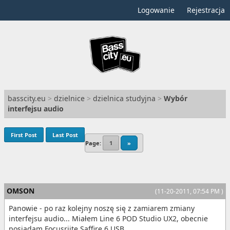
Logowanie
Rejestracja
basscity.eu
>
dzielnice
>
dzielnica studyjna
>
Wybór
interfejsu audio
First Post
Last Post
Page:
1
»
OMSON
(11-20-2011, 07:54 PM )
Panowie - po raz kolejny noszę się z zamiarem zmiany
interfejsu audio... Miałem Line 6 POD Studio UX2, obecnie
posiadam Focusriite Saffire 6 USB.