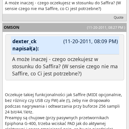
A może inaczej - czego oczekujesz w stosunku do Saffira? (W
sensie czego nie ma Saffire, co Ci jest potrzebne?)
Quote
OMSON
(11-20-2011, 08:27 PM )
dexter_ck
(11-20-2011, 08:09 PM)
napisał(a):
A może inaczej - czego oczekujesz w
stosunku do Saffira? (W sensie czego nie ma
Saffire, co Ci jest potrzebne?)
Oczekuje takiej funkcjonalności jak Saffire (MIDI opcjonalnie,
bez różnicy czy USB czy FW) ale (!), żeby nie dropowało
podczas nagrywania i odtwarzania przy buforze 256 sampli
24 bit/44.1kHz.
Preampy są chujowe (przy pasywnych przetwornikach
Epiphona G-400, trzeba wciskać PAD jak do aktywnej