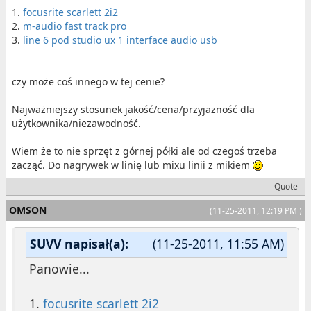
1.
focusrite scarlett 2i2
2.
m-audio fast track pro
3.
line 6 pod studio ux 1 interface audio usb
czy może coś innego w tej cenie?
Najważniejszy stosunek jakość/cena/przyjazność dla
użytkownika/niezawodność.
Wiem że to nie sprzęt z górnej półki ale od czegoś trzeba
zacząć. Do nagrywek w linię lub mixu linii z mikiem
Quote
OMSON
(11-25-2011, 12:19 PM )
SUVV napisał(a):
(11-25-2011, 11:55 AM)
Panowie...
1.
focusrite scarlett 2i2