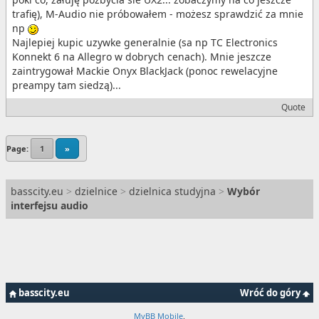
trafię), M-Audio nie próbowałem - możesz sprawdzić za mnie
np
Najlepiej kupic uzywke generalnie (sa np TC Electronics
Konnekt 6 na Allegro w dobrych cenach). Mnie jeszcze
zaintrygował Mackie Onyx BlackJack (ponoc rewelacyjne
preampy tam siedzą)...
Quote
Page:
1
»
basscity.eu
>
dzielnice
>
dzielnica studyjna
>
Wybór
interfejsu audio
basscity.eu
Wróć do góry
MyBB Mobile
.