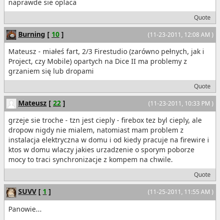
naprawde sie oplaca
Quote
Burning
[
10
]
(11-23-2011, 12:08 AM )
Mateusz - miałeś fart, 2/3 Firestudio (zarówno pełnych, jak i
Project, czy Mobile) opartych na Dice II ma problemy z
grzaniem się lub dropami
Quote
Mateusz
[
22
]
(11-23-2011, 10:33 PM )
grzeje sie troche - tzn jest cieply - firebox tez byl cieply, ale
dropow nigdy nie mialem, natomiast mam problem z
instalacja elektryczna w domu i od kiedy pracuje na firewire i
ktos w domu wlaczy jakies urzadzenie o sporym poborze
mocy to traci synchronizacje z kompem na chwile.
Quote
SUVV
[
1
]
(11-25-2011, 11:55 AM )
Panowie...