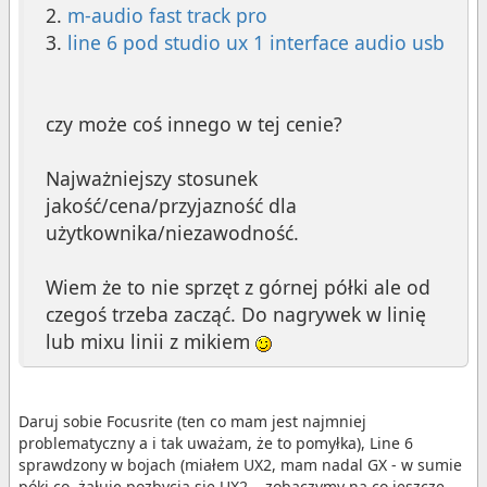
2.
m-audio fast track pro
3.
line 6 pod studio ux 1 interface audio usb
czy może coś innego w tej cenie?
Najważniejszy stosunek
jakość/cena/przyjazność dla
użytkownika/niezawodność.
Wiem że to nie sprzęt z górnej półki ale od
czegoś trzeba zacząć. Do nagrywek w linię
lub mixu linii z mikiem
Daruj sobie Focusrite (ten co mam jest najmniej
problematyczny a i tak uważam, że to pomyłka), Line 6
sprawdzony w bojach (miałem UX2, mam nadal GX - w sumie
póki co, żałuję pozbycia sie UX2... zobaczymy na co jeszcze