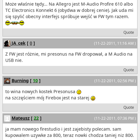
Może właśnie tędy... Na Allegro jest M-Audio Profire 610 albo
TC Electronics Konnekt 6 (obydwa w dobrej cenie). Jak uda mi
się spylić obecny interfejs spróbuje wejść w FW tym razem.
Quote
JA_cek
[
0
]
(11-22-2011, 11:16 AM )
Z FW jest różnie, mi presonus na FW dropował, a M Audio na
USB nie.
Quote
Burning
[
10
]
(11-22-2011, 02:56 PM )
to wina nowych kostek Presonusa
na szczęściem mój Firebox jest na starej
Quote
Mateusz
[
22
]
(11-22-2011, 07:36 PM )
ja mam nowego firestudio i jest zajebisty polecam. sam
kupowalem uzywke za 800, teraz nowki chodza taniej niz 800.