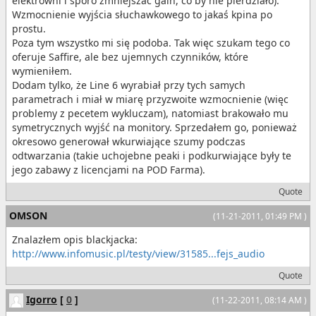
elektrowni i sporo zmniejszać gain, co by nie pierdziało).
Wzmocnienie wyjścia słuchawkowego to jakaś kpina po
prostu.
Poza tym wszystko mi się podoba. Tak więc szukam tego co
oferuje Saffire, ale bez ujemnych czynników, które
wymieniłem.
Dodam tylko, że Line 6 wyrabiał przy tych samych
parametrach i miał w miarę przyzwoite wzmocnienie (więc
problemy z pecetem wykluczam), natomiast brakowało mu
symetrycznych wyjść na monitory. Sprzedałem go, ponieważ
okresowo generował wkurwiające szumy podczas
odtwarzania (takie uchojebne peaki i podkurwiające były te
jego zabawy z licencjami na POD Farma).
Quote
OMSON
(11-21-2011, 01:49 PM )
Znalazłem opis blackjacka:
http://www.infomusic.pl/testy/view/31585...fejs_audio
Quote
Igorro
[
0
]
(11-22-2011, 08:14 AM )