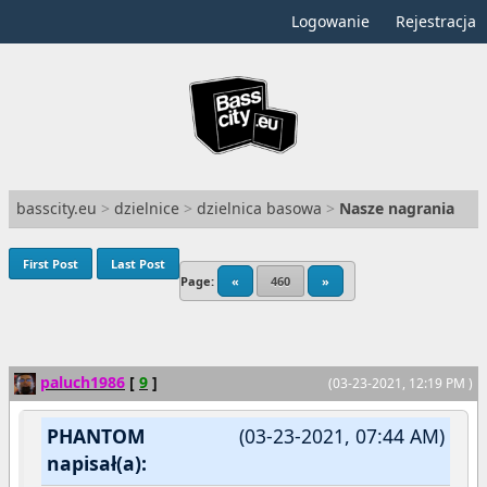
Logowanie
Rejestracja
basscity.eu
>
dzielnice
>
dzielnica basowa
>
Nasze nagrania
First Post
Last Post
Page:
«
460
»
paluch1986
[
9
]
(03-23-2021, 12:19 PM )
PHANTOM
(03-23-2021, 07:44 AM)
napisał(a):