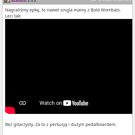
Nagraliśmy epkę, to nawet singla mamy z Bold Wombats.
Leci tak:
Bez gitarzysty. Za to z perkusją i dużym pedalboardem.