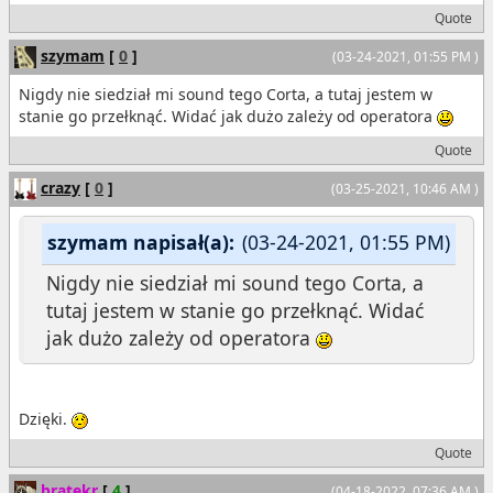
Quote
szymam
[
0
]
(03-24-2021, 01:55 PM )
Nigdy nie siedział mi sound tego Corta, a tutaj jestem w
stanie go przełknąć. Widać jak dużo zależy od operatora
Quote
crazy
[
0
]
(03-25-2021, 10:46 AM )
szymam napisał(a):
(03-24-2021, 01:55 PM)
Nigdy nie siedział mi sound tego Corta, a
tutaj jestem w stanie go przełknąć. Widać
jak dużo zależy od operatora
Dzięki.
Quote
bratekr
[
4
]
(04-18-2022, 07:36 AM )