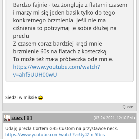
Bardzo fajnie - tez żongluje z flatami czasem
i marzy mi się jeden basik tylko do tego
konkretnego brzmienia. Jeśli nie ma
ciśnienia to potrzymaj je sobie dłużej na
preclu
Z czasem coraz bardziej kręci mnie
brzmienie 60s na flatach z kosteczką.
To może też mała próbeczka ode mnie.
https://www.youtube.com/watch?
v=ahf5UUH00wU
Siedzi w miksie
Quote
crazy
[
0
]
(03-24-2021, 12:10 PM )
Udaję precla Cortem GB5 Custom na przystawce neck.
https://www.youtube.com/watch?v=Uy4Zmi5Ibis