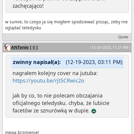
zachęcająco!
w sumie, to czego ja się mogłem spodziewać pisząc, żeby nie
oglądać teledysku
Quote
ANTonio
[
0
]
(12-20-2023, 11:21 PM )
zwinny napisał(a):
(12-19-2023, 03:11 PM)
nagrałem kolejny cover na jutuba:
https://youtu.be/rjt5CRwic2o
jak by co, to nie polecam obczajania
oficjalnego teledysku. chyba, że lubicie
facetów ze sznurówką w dupie.
mega brzmienie!