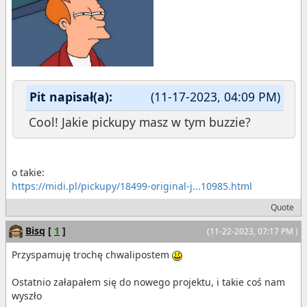
Pit napisał(a):
(11-17-2023, 04:09 PM)
Cool! Jakie pickupy masz w tym buzzie?
o takie:
https://midi.pl/pickupy/18499-original-j...10985.html
Quote
Bisq
[
1
]
(11-22-2023, 07:17 PM )
Przyspamuję trochę chwalipostem
Ostatnio załapałem się do nowego projektu, i takie coś nam
wyszło