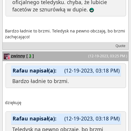
oficjalnego teledysku. chyba, że lubicie
facetów ze sznurówką w dupie.
Bardzo ładnie to brzmi. Teledysk na pewno obczaję, bo brzmi
zachęcająco!
Quote
zwinny
[
3
]
(12-19-2023, 03:25 PM )
Rafau napisał(a):
(12-19-2023, 03:18 PM)
Bardzo ładnie to brzmi.
dziękuję
Rafau napisał(a):
(12-19-2023, 03:18 PM)
Teledysk na pewno obczaję, bo brzmi