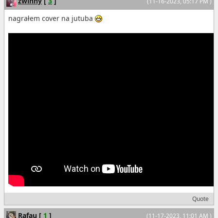
zwinny
[
3
]
(11-16-2023, 05:17 PM )
nagrałem cover na jutuba
Quote
Rafau
[
1
]
(11-17-2023, 11:01 AM )