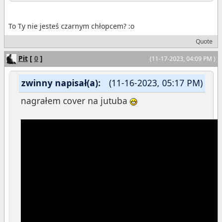
To Ty nie jesteś czarnym chłopcem? :o
Quote
Pit
[
0
]
(11-17-2023, 04:09 PM )
zwinny napisał(a):
(11-16-2023, 05:17 PM)
nagrałem cover na jutuba