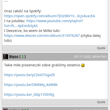
---
Oraz całość na Spotify:
https://open.spotify.com/album/7JOz0kV1V...3cjs4uxcEA
I na jutubku:
https://www.youtube.com/playlist?
list=PL...4pEoUbSjAX
I Deezerze, bo wiem że Milko lubi:
https://www.deezer.com/en/album/315976287
(chyba dalej
lubi)
Quote
Bigos
[
1
]
(07-11-2022, 08:04 PM )
Takie miłe pioseneczki sobie graliśmy ostatnio
https://youtu.be/yCDoGTGgxZE
https://youtu.be/OM6Wy_AdW8k
https://youtu.be/_GDp1YDIV0g
Quote