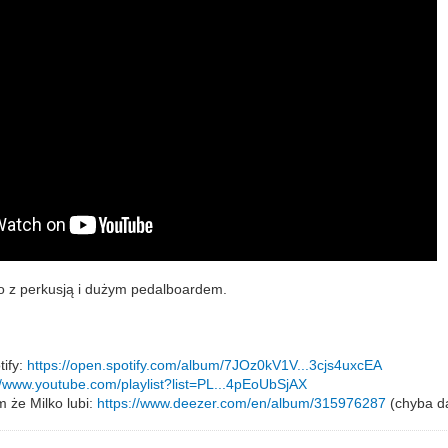
 to z perkusją i dużym pedalboardem.
tify:
https://open.spotify.com/album/7JOz0kV1V...3cjs4uxcEA
//www.youtube.com/playlist?list=PL...4pEoUbSjAX
m że Milko lubi:
https://www.deezer.com/en/album/315976287
(chyba da