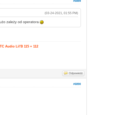
#6889
(03-24-2021, 01:55 PM)
 dużo zależy od operatora
TC Audio Lil'B 115 + 112
Odpowiedz
#6890