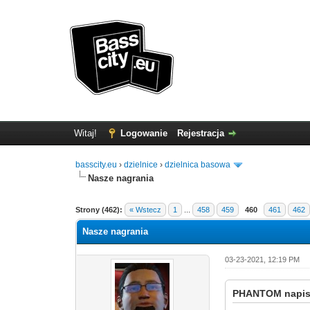
Witaj!
Logowanie
Rejestracja
basscity.eu
›
dzielnice
›
dzielnica basowa
Nasze nagrania
Strony (462):
« Wstecz
1
...
458
459
460
461
462
Nasze nagrania
03-23-2021, 12:19 PM
PHANTOM napisa