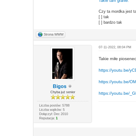
Takie tam granie.
Czy ta mordka jest t
[ ] tak
[ ] bardzo tak
Strona WWW
07-11-2022, 08:04 PM
Takie miłe piosenec
https://youtu.be/
https://youtu.be
Bigos
Chyba już senior
https://youtu.be/
Liczba postów: 5788
Liczba wątków: 5
Dołączył: Dec 2010
Reputacja:
1