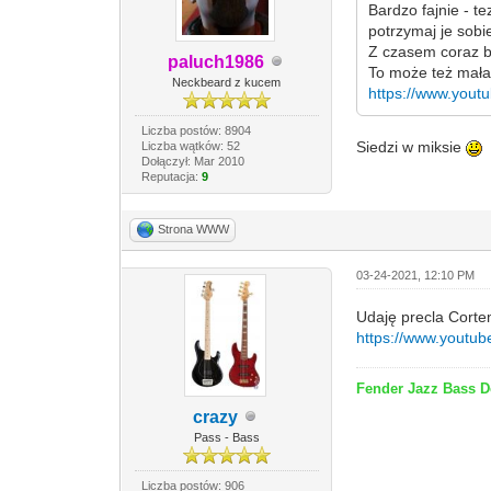
Bardzo fajnie - t
potrzymaj je sobi
Z czasem coraz ba
paluch1986
To może też mała
Neckbeard z kucem
https://www.you
Liczba postów: 8904
Siedzi w miksie
Liczba wątków: 52
Dołączył: Mar 2010
Reputacja:
9
Strona WWW
03-24-2021, 12:10 PM
Udaję precla Cort
https://www.youtu
Fender Jazz Bass 
crazy
Pass - Bass
Liczba postów: 906