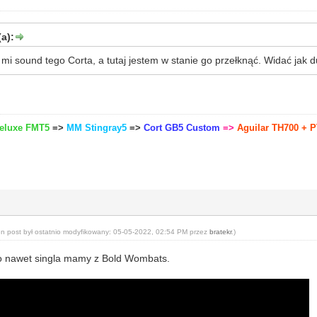
a):
ł mi sound tego Corta, a tutaj jestem w stanie go przełknąć. Widać jak
Deluxe FMT5
=>
MM Stingray5
=>
Cort GB5 Custom
=>
Aguilar TH700 + P
en post był ostatnio modyfikowany: 05-05-2022, 02:54 PM przez
bratekr
.
)
to nawet singla mamy z Bold Wombats.