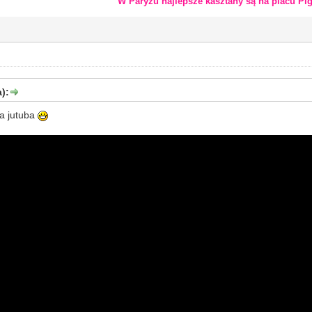
W Paryżu najlepsze kasztany są na placu Pig
):
a jutuba