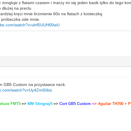
ez żongluje z flatami czasem i marzy mi się jeden basik tylko do tego ko
e dłużej na preclu
rdziej kręci mnie brzmienie 60s na flatach z kosteczką.
 próbeczka ode mnie.
tube.com/watch?v=ahf5UUH00wU
em GB5 Custom na przystawce neck.
be.com/watch?v=Uy4Zmi5Ibis
Deluxe FMT5
=>
MM Stingray5
=>
Cort GB5 Custom
=>
Aguilar TH700 + P