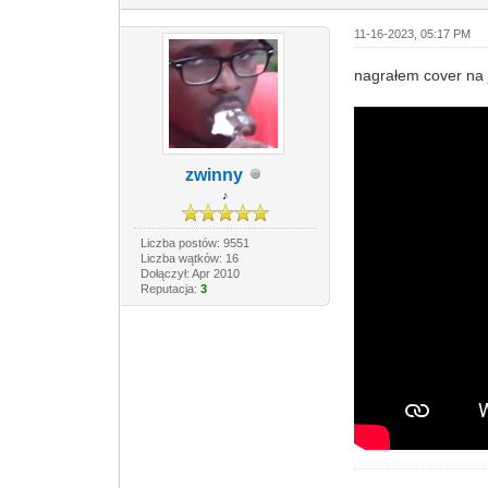
11-16-2023, 05:17 PM
nagrałem cover na
zwinny
♪
Liczba postów: 9551
Liczba wątków: 16
Dołączył: Apr 2010
Reputacja:
3