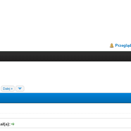
Przeglą
Dalej »
ł(a):