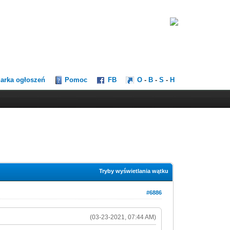
darka ogłoszeń
Pomoc
FB
O
-
B
-
S
-
H
Tryby wyświetlania wątku
#6886
(03-23-2021, 07:44 AM)