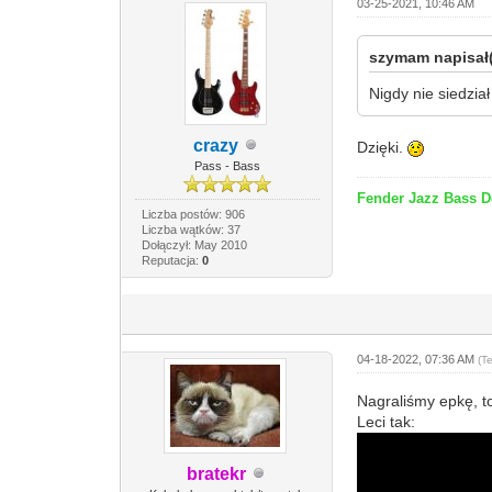
03-25-2021, 10:46 AM
szymam napisał(
Nigdy nie siedzia
crazy
Dzięki.
Pass - Bass
Fender Jazz Bass 
Liczba postów: 906
Liczba wątków: 37
Dołączył: May 2010
Reputacja:
0
04-18-2022, 07:36 AM
(T
Nagraliśmy epkę, 
Leci tak:
bratekr