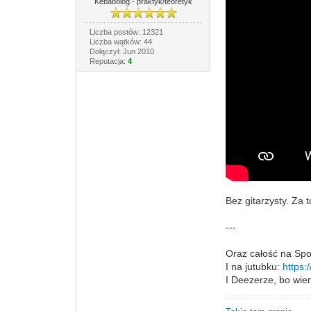
Kebabolog - praktyk/teoretyk
Liczba postów: 12321
Liczba wątków: 44
Dołączył: Jun 2010
Reputacja:
4
Bez gitarzysty. Za
---
Oraz całość na Spo
I na jutubku:
https:
I Deezerze, bo wie