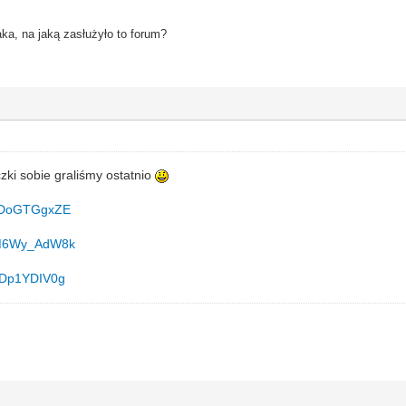
aka, na jaką zasłużyło to forum?
zki sobie graliśmy ostatnio
yCDoGTGgxZE
/OM6Wy_AdW8k
_GDp1YDIV0g