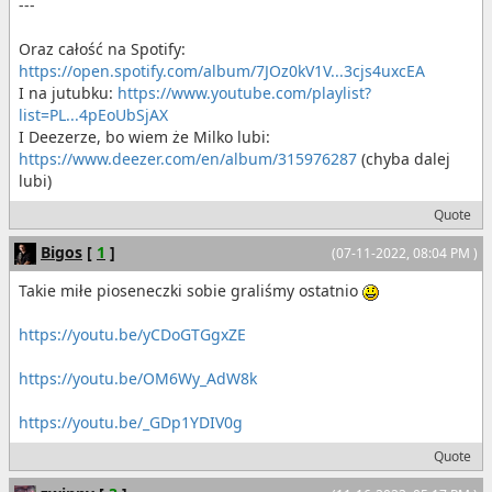
---
Oraz całość na Spotify:
https://open.spotify.com/album/7JOz0kV1V...3cjs4uxcEA
I na jutubku:
https://www.youtube.com/playlist?
list=PL...4pEoUbSjAX
I Deezerze, bo wiem że Milko lubi:
https://www.deezer.com/en/album/315976287
(chyba dalej
lubi)
Quote
Bigos
[
1
]
(07-11-2022, 08:04 PM )
Takie miłe pioseneczki sobie graliśmy ostatnio
https://youtu.be/yCDoGTGgxZE
https://youtu.be/OM6Wy_AdW8k
https://youtu.be/_GDp1YDIV0g
Quote