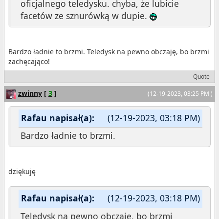
oficjalnego teledysku. chyba, że lubicie
facetów ze sznurówką w dupie.
Bardzo ładnie to brzmi. Teledysk na pewno obczaję, bo brzmi
zachęcająco!
Quote
zwinny
[
3
]
(12-19-2023, 03:25 PM )
Rafau napisał(a):
(12-19-2023, 03:18 PM)
Bardzo ładnie to brzmi.
dziękuję
Rafau napisał(a):
(12-19-2023, 03:18 PM)
Teledysk na pewno obczaję, bo brzmi