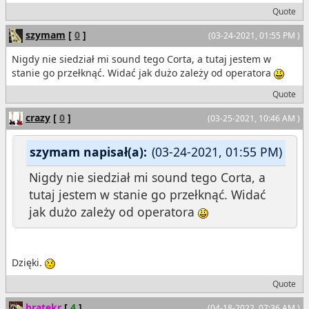
Quote
szymam
[
0
]
(03-24-2021, 01:55 PM )
Nigdy nie siedział mi sound tego Corta, a tutaj jestem w
stanie go przełknąć. Widać jak dużo zależy od operatora
Quote
crazy
[
0
]
(03-25-2021, 10:46 AM )
szymam napisał(a):
(03-24-2021, 01:55 PM)
Nigdy nie siedział mi sound tego Corta, a
tutaj jestem w stanie go przełknąć. Widać
jak dużo zależy od operatora
Dzięki.
Quote
bratekr
[
4
]
(04-18-2022, 07:36 AM )