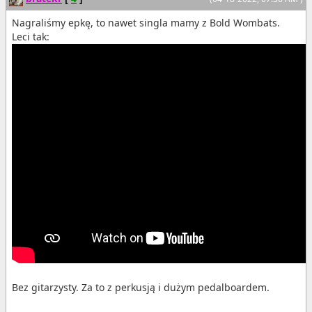
Nagraliśmy epkę, to nawet singla mamy z Bold Wombats.
Leci tak:
Bez gitarzysty. Za to z perkusją i dużym pedalboardem.