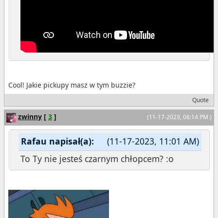
Cool! Jakie pickupy masz w tym buzzie?
Quote
zwinny
[
3
]
(11-17-2023, 06:14 PM )
Rafau napisał(a):
(11-17-2023, 11:01 AM)
To Ty nie jesteś czarnym chłopcem? :o