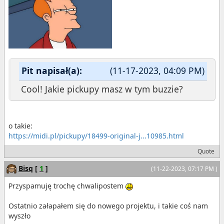
Pit napisał(a):
(11-17-2023, 04:09 PM)
Cool! Jakie pickupy masz w tym buzzie?
o takie:
https://midi.pl/pickupy/18499-original-j...10985.html
Quote
Bisq
[
1
]
(11-22-2023, 07:17 PM )
Przyspamuję trochę chwalipostem
Ostatnio załapałem się do nowego projektu, i takie coś nam
wyszło