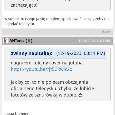
zachęcająco!
w sumie, to czego ja się mogłem spodziewać pisząc, żeby nie
oglądać teledysku
Quote
ANTonio
[
0
]
(12-20-2023, 11:21 PM )
zwinny napisał(a):
(12-19-2023, 03:11 PM)
nagrałem kolejny cover na jutuba:
https://youtu.be/rjt5CRwic2o
jak by co, to nie polecam obczajania
oficjalnego teledysku. chyba, że lubicie
facetów ze sznurówką w dupie.
mega brzmienie!