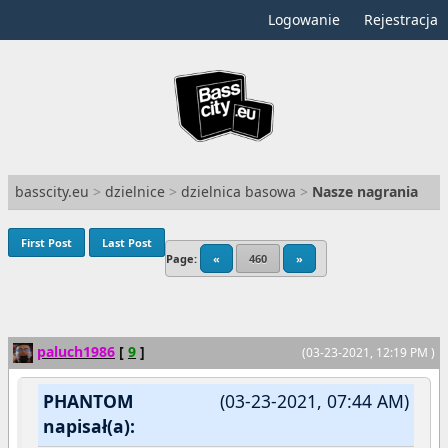
Logowanie
Rejestracja
basscity.eu
>
dzielnice
>
dzielnica basowa
>
Nasze nagrania
First Post
Last Post
Page:
«
460
»
paluch1986
[
9
]
(03-23-2021, 12:19 PM )
PHANTOM
(03-23-2021, 07:44 AM)
napisał(a):