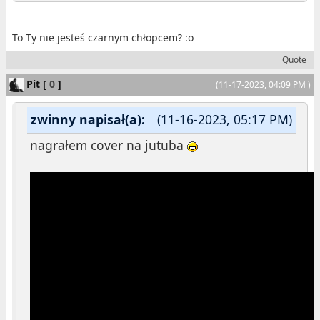
To Ty nie jesteś czarnym chłopcem? :o
Quote
Pit
[
0
]
(11-17-2023, 04:09 PM )
zwinny napisał(a):
(11-16-2023, 05:17 PM)
nagrałem cover na jutuba