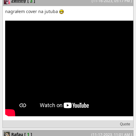
zwinny
[
3
]
(11-16-2023, 05:17 PM )
nagrałem cover na jutuba
Quote
Rafau
[
1
]
(11-17-2023, 11:01 AM )