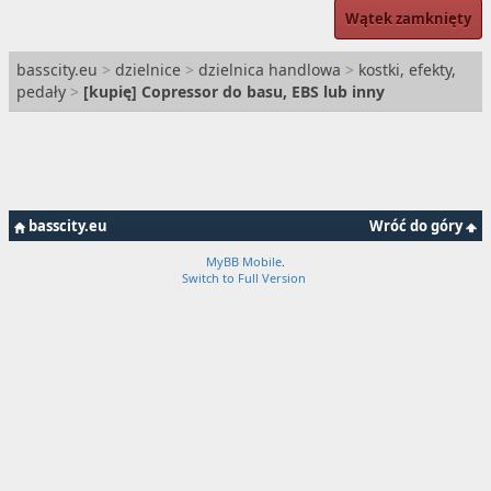
Wątek zamknięty
basscity.eu
>
dzielnice
>
dzielnica handlowa
>
kostki, efekty,
pedały
>
[
kupię
] Copressor do basu, EBS lub inny
basscity.eu
Wróć do góry
MyBB Mobile
.
Switch to Full Version