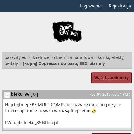
Logowanie
Rejestracja
basscity.eu
>
dzielnice
>
dzielnica handlowa
>
kostki, efekty,
pedały
>
[
kupię
] Copressor do basu, EBS lub inny
Wątek zamknięty
bleku_86
[
0
]
(05-01-2015, 02:21 PM )
Najchętniej EBS MULTICOMP ale rozważę inne propozycje.
Interesuje mnie używka w rozsądnej cenie
PW bądź bleku_86@tlen.pl