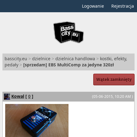
Logowanie
Rejestracja
basscity.eu
>
dzielnice
>
dzielnica handlowa
>
kostki, efekty,
pedały
>
[
sprzedam
] EBS MultiComp za jedyne 320zł
Wątek zamknięty
Kowal
[
0
]
(05-06-2015, 10:20 AM )