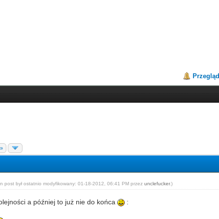
Przeglą
 »
en post był ostatnio modyfikowany: 01-18-2012, 06:41 PM przez
unclefucker
.
)
lejności a później to już nie do końca
: