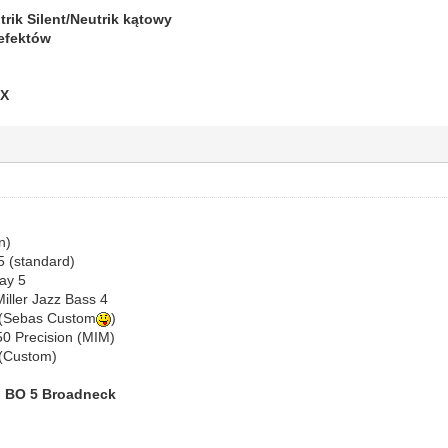
trik Silent/Neutrik kątowy
 efektów
GX
n)
5 (standard)
ay 5
iller Jazz Bass 4
 (Sebas Custom
)
50 Precision (MIM)
 (Custom)
b BO 5 Broadneck