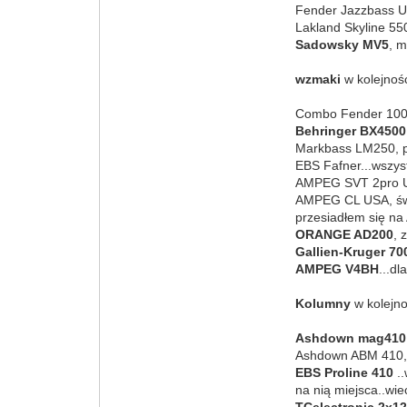
Fender Jazzbass US
Lakland Skyline 55
Sadowsky MV5
, 
wzmaki
w kolejnośc
Combo Fender 100W
Behringer BX4500
Markbass LM250, p
EBS Fafner...wszys
AMPEG SVT 2pro USA
AMPEG CL USA, świe
przesiadłem się n
ORANGE AD200
, 
Gallien-Kruger 7
AMPEG V4BH
...d
Kolumny
w kolejno
Ashdown mag410
Ashdown ABM 410, d
EBS Proline 410
..
na nią miejsca..wi
TCelectronic 2x1