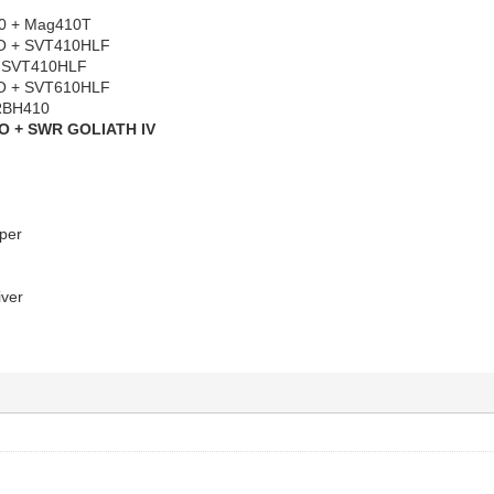
0 + Mag410T
O + SVT410HLF
+ SVT410HLF
O + SVT610HLF
 RBH410
O + SWR GOLIATH IV
per
iver