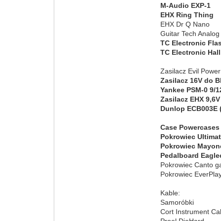
M-Audio EXP-1
EHX Ring Thing
EHX Dr Q Nano
Guitar Tech Analog
TC Electronic Fl
TC Electronic Hal
Zasilacz Evil Powe
Zasilacz 16V do B
Yankee PSM-0 9/1
Zasilacz EHX 9,6V
Dunlop ECB003E (
Case Powercases
Pokrowiec Ultima
Pokrowiec Mayon
Pedalboard Eagle
Pokrowiec Canto 
Pokrowiec EverPla
Kable:
Samoróbki
Cort Instrument Ca
Proel DieHard