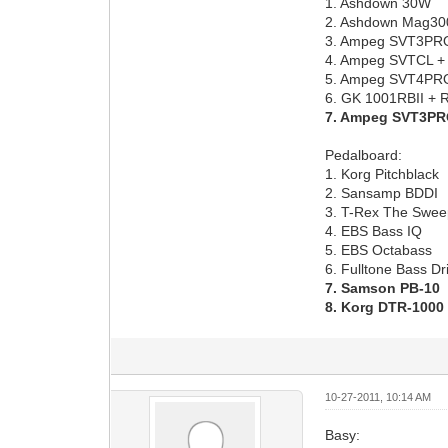
1. Ashdown 30W
2. Ashdown Mag30
3. Ampeg SVT3PR
4. Ampeg SVTCL 
5. Ampeg SVT4PR
6. GK 1001RBII +
7. Ampeg SVT3PR
Pedalboard:
1. Korg Pitchblack
2. Sansamp BDDI
3. T-Rex The Swee
4. EBS Bass IQ
5. EBS Octabass
6. Fulltone Bass Dr
7. Samson PB-10
8. Korg DTR-1000
10-27-2011, 10:14 AM
Basy: