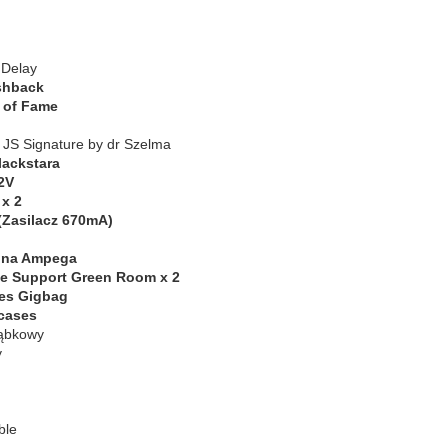
 Delay
ashback
l of Fame
r JS Signature by dr Szelma
lackstara
2V
 x 2
Zasilacz 670mA)
 na Ampega
te Support Green Room x 2
es Gigbag
cases
gąbkowy
y
ble