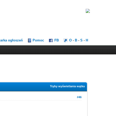
darka ogłoszeń
Pomoc
FB
O
-
B
-
S
-
H
Tryby wyświetlania wątku
#46