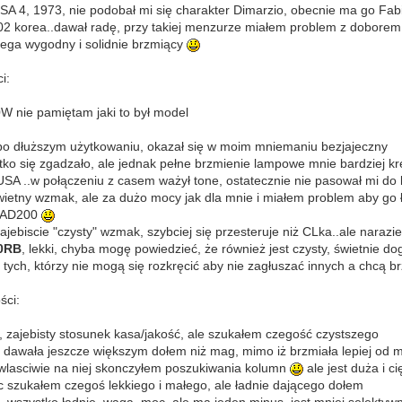
A 4, 1973, nie podobał mi się charakter Dimarzio, obecnie ma go Fab
02 korea..dawał radę, przy takiej menzurze miałem problem z doborem
mega wygodny i solidnie brzmiący
i:
 nie pamiętam jaki to był model
o dłuższym użytkowaniu, okazał się w moim mniemaniu bezjajeczny
tko się zgadzało, ale jednak pełne brzmienie lampowe mnie bardziej krę
 ..w połączeniu z casem ważył tone, ostatecznie nie pasował mi do 
tny wzmak, ale za dużo mocy jak dla mnie i miałem problem aby go ła
a AD200
zajebiscie "czysty" wzmak, szybciej się przesteruje niż CLka..ale nara
00RB
, lekki, chyba mogę powiedzieć, że również jest czysty, świetnie d
la tych, którzy nie mogą się rozkręcić aby nie zagłuszać innych a chcą 
ści:
, zajebisty stosunek kasa/jakość, ale szukałem czegość czystszego
awała jeszcze większym dołem niż mag, mimo iż brzmiała lepiej od m
wlasciwie na niej skonczyłem poszukiwania kolumn
ale jest duża i c
ec szukałem czegoś lekkiego i małego, ale ładnie dającego dołem
2
..wszystko ładnie, waga, moc, ale ma jeden minus, jest mniej selekty