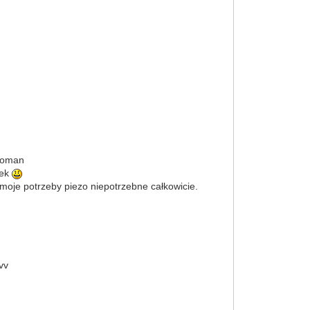
.
 Doman
rek
a moje potrzeby piezo niepotrzebne całkowicie.
vv