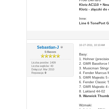
Klotz AC110 + Neu
Klotz - złączki do
Inne:
Line 6 TonePort 
10-27-2011, 10:10 AM
Sebastian-J
S-Basses
Basy:
1. Hohner (precisio
Liczba postów: 1409
2. GMR Bassforce 
Liczba wątków: 40
3. Musicman Stingr
Dołączył: Mar 2010
4. Fender Marcus M
Reputacja:
0
5. GMR Majestic 5
6. Fender Classic '
7. GMR Majestic 4
8. Lakland 44-02
9. Warwick Thum
Wzmaki: