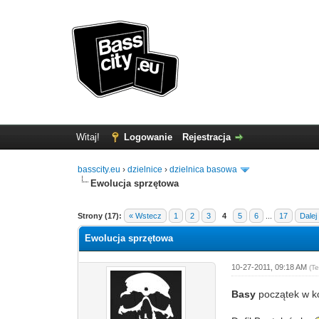
Witaj!
Logowanie
Rejestracja
basscity.eu
›
dzielnice
›
dzielnica basowa
Ewolucja sprzętowa
Strony (17):
« Wstecz
1
2
3
4
5
6
...
17
Dalej
Ewolucja sprzętowa
10-27-2011, 09:18 AM
(T
Basy
początek w ko