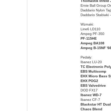
Thomastik Infeld
Ernie Ball Group 
Daddario Nylon T
Daddario Stalówki 
Wzmaki:
Line6 LD110
Ampeg PF-350
PF-115HE
Ampeg BA108
Ampeg B-15NF '6
Pedały:
Ibanez LU-20
TC Electronic Pol
EBS Multicomp
EHX Micro Bass S
EHX POG2
EBS Valvedrive
DOD FX17
Ibanez WD-7
Ibanez CF-7
Blackstar HT Dual
Chaos Blend