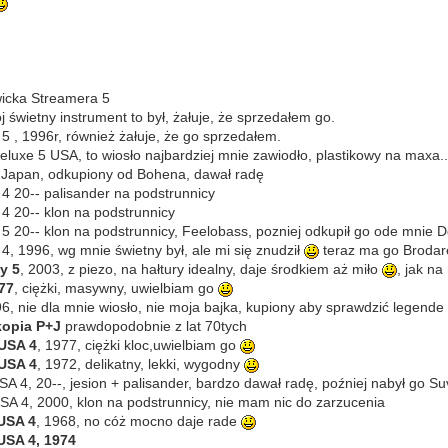
wicka Streamera 5
 świetny instrument to był, żałuje, że sprzedałem go.
5 , 1996r, również żałuje, że go sprzedałem.
luxe 5 USA, to wiosło najbardziej mnie zawiodło, plastikowy na maxa.
 Japan, odkupiony od Bohena, dawał radę
4 20-- palisander na podstrunnicy
4 20-- klon na podstrunnicy
5 20-- klon na podstrunnicy, Feelobass, pozniej odkupił go ode mnie
4, 1996, wg mnie świetny był, ale mi się znudził
teraz ma go Broda
y 5
, 2003, z piezo, na hałtury idealny, daje środkiem aż miło
, jak n
977
, ciężki, masywny, uwielbiam go
6, nie dla mnie wiosło, nie moja bajka, kupiony aby sprawdzić legende
 kopia P+J
prawdopodobnie z lat 70tych
 USA 4
, 1977, ciężki kloc,uwielbiam go
 USA 4
, 1972, delikatny, lekki, wygodny
A 4, 20--, jesion + palisander, bardzo dawał radę, poźniej nabył go Su
A 4, 2000, klon na podstrunnicy, nie mam nic do zarzucenia
USA 4
, 1968, no cóż mocno daje rade
USA 4, 1974