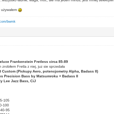
ie używałem
e.com/bwmk
luxe Frankenstein Fretless circa 85-89
 zrobiłem Fretla z niej, juz sie sprzedała
 Custom (Pickupy Aero, potencjometry Alpha, Badass II)
s Precision Bass by Matsumroku + Badass II
y Lee Jazz Bass, CiJ
45-105
40-100
 40-95