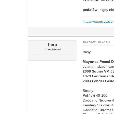
pedałów
, nigdy n
http://www.myspac
10-27-2011, 09:43 AM
herp
Unregistered
Basy:
Mayones Precel De
Jolana Irisbas - sam
2008 Squier VM JB
1979 Fendernande
2003 Fender Gedd
Struny:
Poliński 40-100
Daddario Niklowe 
Fendery Stalówki 
Daddario Chromes