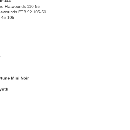
 JF344
One Flatwounds 110-55
apewounds ETB 92 105-50
- 45-105
6
ytune Mini Noir
ynth