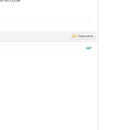
Odpowiedz
#47