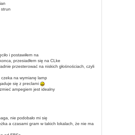
ian
 strun
ciło i postawiłem na
konca, przesiadłem się na CLke
dnie przesterować na niskich głośnościach, czyli
zie czeka na wymianę lamp
ogaduje się z preclami
brzmieć ampegiem jest idealny
aga, nie podobało mi się
iężka a czasami gram w takich lokalach, że nie ma
wna od EBSa