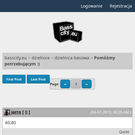
Logowanie
Rejestracja
basscity.eu
>
dzielnice
>
dzielnica basowa
>
Pomóżmy
potrzebującym :)
First Post
Last Post
Page:
«
3
»
jarro
[
0
]
(04-07-2010, 06:29 AM )
60,80
Quote