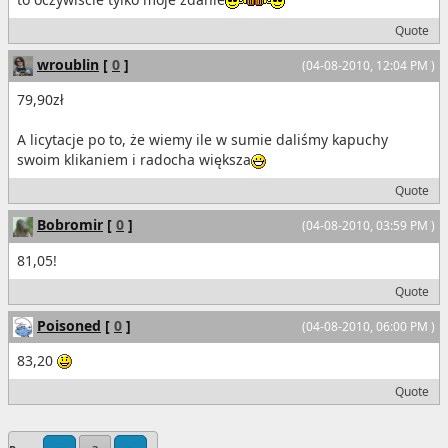
Quote
wroublin
[
0
]
(04-08-2010, 12:04 PM )
79,90zł
A licytacje po to, że wiemy ile w sumie daliśmy kapuchy
swoim klikaniem i radocha większa
Quote
Bobromir
[
0
]
(04-08-2010, 03:59 PM )
81,05!
Quote
Poisoned
[
0
]
(04-08-2010, 06:00 PM )
83,20
Quote