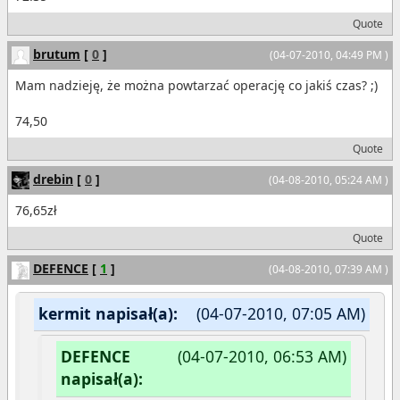
Quote
brutum
[
0
]
(04-07-2010, 04:49 PM )
Mam nadzieję, że można powtarzać operację co jakiś czas? ;)
74,50
Quote
drebin
[
0
]
(04-08-2010, 05:24 AM )
76,65zł
Quote
DEFENCE
[
1
]
(04-08-2010, 07:39 AM )
kermit napisał(a):
(04-07-2010, 07:05 AM)
DEFENCE
(04-07-2010, 06:53 AM)
napisał(a):