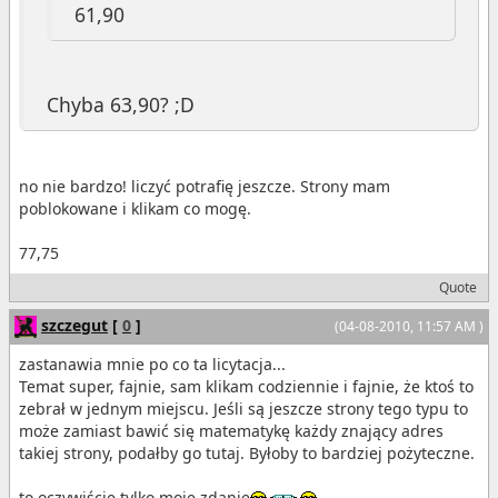
61,90
Chyba 63,90? ;D
no nie bardzo! liczyć potrafię jeszcze. Strony mam
poblokowane i klikam co mogę.
77,75
Quote
szczegut
[
0
]
(04-08-2010, 11:57 AM )
zastanawia mnie po co ta licytacja...
Temat super, fajnie, sam klikam codziennie i fajnie, że ktoś to
zebrał w jednym miejscu. Jeśli są jeszcze strony tego typu to
może zamiast bawić się matematykę każdy znający adres
takiej strony, podałby go tutaj. Byłoby to bardziej pożyteczne.
to oczywiście tylko moje zdanie