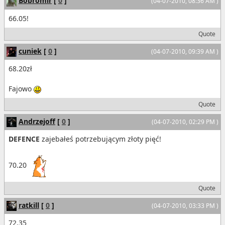
Bobromir
[
0
]
(04-07-2010, 08:36 AM )
66.05!
Quote
cuniek
[
0
]
(04-07-2010, 09:39 AM )
68.20zł
Fajowo
Quote
Andrzejoff
[
0
]
(04-07-2010, 02:29 PM )
DEFENCE
zajebałeś potrzebującym złoty pięć!
70.20
Quote
ratkill
[
0
]
(04-07-2010, 03:33 PM )
72.35