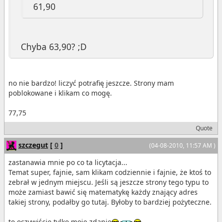
61,90
Chyba 63,90? ;D
no nie bardzo! liczyć potrafię jeszcze. Strony mam
poblokowane i klikam co mogę.
77,75
Quote
szczegut
[
0
]
(04-08-2010, 11:57 AM )
zastanawia mnie po co ta licytacja...
Temat super, fajnie, sam klikam codziennie i fajnie, że ktoś to
zebrał w jednym miejscu. Jeśli są jeszcze strony tego typu to
może zamiast bawić się matematykę każdy znający adres
takiej strony, podałby go tutaj. Byłoby to bardziej pożyteczne.
to oczywiście tylko moje zdanie