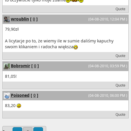
Quote
wroublin
[
0
]
(04-08-2010, 12:04 PM )
79,90zł
A licytacje po to, że wiemy ile w sumie daliśmy kapuchy
swoim klikaniem i radocha większa
Quote
Bobromir
[
0
]
(04-08-2010, 03:59 PM )
81,05!
Quote
Poisoned
[
0
]
(04-08-2010, 06:00 PM )
83,20
Quote