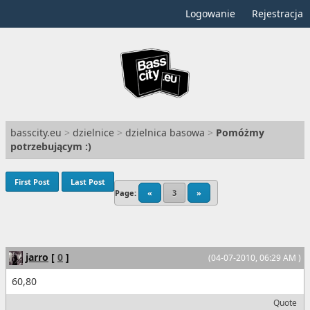
Logowanie
Rejestracja
basscity.eu
>
dzielnice
>
dzielnica basowa
>
Pomóżmy
potrzebującym :)
First Post
Last Post
Page:
«
3
»
jarro
[
0
]
(04-07-2010, 06:29 AM )
60,80
Quote