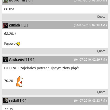
Bobromir
[
0
]
(04-07-2010, 08:36 AM )
66.05!
Quote
cuniek
[
0
]
(04-07-2010, 09:39 AM )
68.20zł
Fajowo
Quote
Andrzejoff
[
0
]
(04-07-2010, 02:29 PM )
DEFENCE
zajebałeś potrzebującym złoty pięć!
70.20
Quote
ratkill
[
0
]
(04-07-2010, 03:33 PM )
72.35