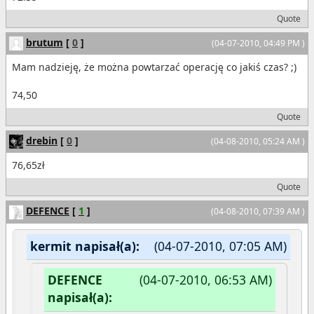
Quote
brutum
[
0
]
(04-07-2010, 04:49 PM )
Mam nadzieję, że można powtarzać operację co jakiś czas? ;)
74,50
Quote
drebin
[
0
]
(04-08-2010, 05:24 AM )
76,65zł
Quote
DEFENCE
[
1
]
(04-08-2010, 07:39 AM )
kermit napisał(a):
(04-07-2010, 07:05 AM)
DEFENCE
(04-07-2010, 06:53 AM)
napisał(a):