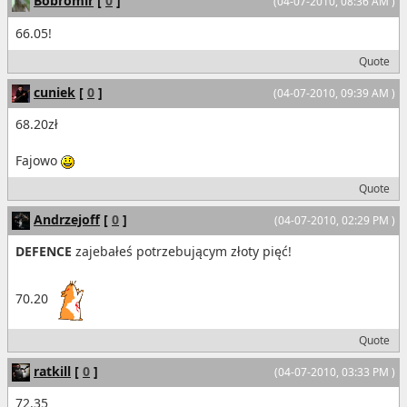
Bobromir
[
0
]
(04-07-2010, 08:36 AM )
66.05!
Quote
cuniek
[
0
]
(04-07-2010, 09:39 AM )
68.20zł
Fajowo
Quote
Andrzejoff
[
0
]
(04-07-2010, 02:29 PM )
DEFENCE
zajebałeś potrzebującym złoty pięć!
70.20
Quote
ratkill
[
0
]
(04-07-2010, 03:33 PM )
72.35