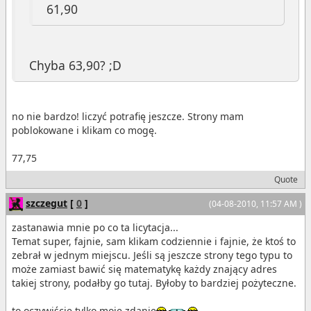
61,90
Chyba 63,90? ;D
no nie bardzo! liczyć potrafię jeszcze. Strony mam
poblokowane i klikam co mogę.
77,75
Quote
szczegut
[
0
]
(04-08-2010, 11:57 AM )
zastanawia mnie po co ta licytacja...
Temat super, fajnie, sam klikam codziennie i fajnie, że ktoś to
zebrał w jednym miejscu. Jeśli są jeszcze strony tego typu to
może zamiast bawić się matematykę każdy znający adres
takiej strony, podałby go tutaj. Byłoby to bardziej pożyteczne.
to oczywiście tylko moje zdanie