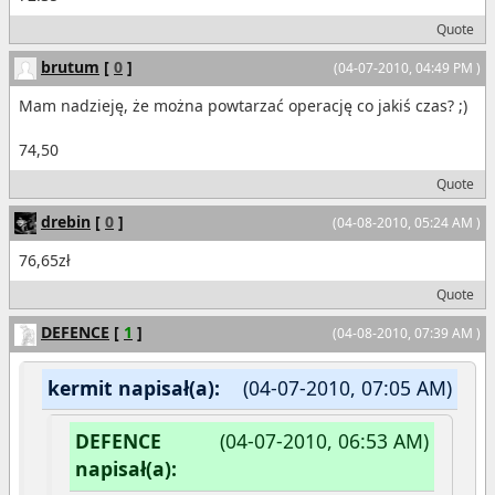
Quote
brutum
[
0
]
(04-07-2010, 04:49 PM )
Mam nadzieję, że można powtarzać operację co jakiś czas? ;)
74,50
Quote
drebin
[
0
]
(04-08-2010, 05:24 AM )
76,65zł
Quote
DEFENCE
[
1
]
(04-08-2010, 07:39 AM )
kermit napisał(a):
(04-07-2010, 07:05 AM)
DEFENCE
(04-07-2010, 06:53 AM)
napisał(a):