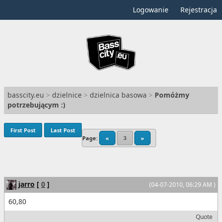
Logowanie
Rejestracja
basscity.eu
>
dzielnice
>
dzielnica basowa
>
Pomóżmy
potrzebującym :)
First Post
Last Post
Page:
«
3
»
jarro
[
0
]
(04-07-2010, 06:29 AM )
60,80
Quote