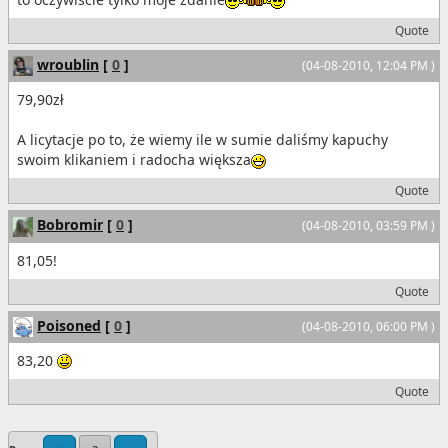
Quote
wroublin
[
0
]
(04-08-2010, 12:04 PM )
79,90zł
A licytacje po to, że wiemy ile w sumie daliśmy kapuchy
swoim klikaniem i radocha większa
Quote
Bobromir
[
0
]
(04-08-2010, 03:59 PM )
81,05!
Quote
Poisoned
[
0
]
(04-08-2010, 06:00 PM )
83,20
Quote