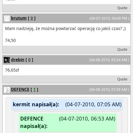
Quote
brutum
[
0
]
(04-07-2010, 04:49 PM )
Mam nadzieję, że można powtarzać operację co jakiś czas? ;)
74,50
Quote
drebin
[
0
]
(04-08-2010, 05:24 AM )
76,65zł
Quote
DEFENCE
[
1
]
(04-08-2010, 07:39 AM )
kermit napisał(a):
(04-07-2010, 07:05 AM)
DEFENCE
(04-07-2010, 06:53 AM)
napisał(a):