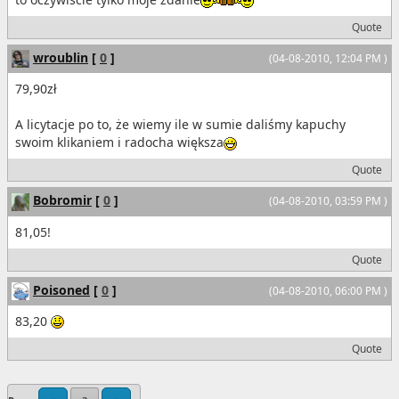
Quote
wroublin
[
0
]
(04-08-2010, 12:04 PM )
79,90zł
A licytacje po to, że wiemy ile w sumie daliśmy kapuchy
swoim klikaniem i radocha większa
Quote
Bobromir
[
0
]
(04-08-2010, 03:59 PM )
81,05!
Quote
Poisoned
[
0
]
(04-08-2010, 06:00 PM )
83,20
Quote