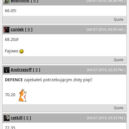
Bobromir
[
0
]
(04-07-2010, 08:36 AM )
66.05!
Quote
cuniek
[
0
]
(04-07-2010, 09:39 AM )
68.20zł
Fajowo
Quote
Andrzejoff
[
0
]
(04-07-2010, 02:29 PM )
DEFENCE
zajebałeś potrzebującym złoty pięć!
70.20
Quote
ratkill
[
0
]
(04-07-2010, 03:33 PM )
72.35