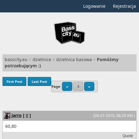
Logowanie
Rejestracja
basscity.eu
>
dzielnice
>
dzielnica basowa
>
Pomóżmy
potrzebującym :)
First Post
Last Post
Page:
«
3
»
jarro
[
0
]
(04-07-2010, 06:29 AM )
60,80
Quote