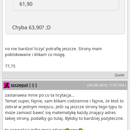
61,90
Chyba 63,90? ;D
no nie bardzo! liczyć potrafię jeszcze. Strony mam
poblokowane i klikam co mogę.
77,75
Quote
szczegut
[
0
]
(04-08-2010, 11:57 AM )
zastanawia mnie po co ta licytacja...
Temat super, fajnie, sam klikam codziennie i fajnie, że ktoś to
zebrał w jednym miejscu. Jeśli są jeszcze strony tego typu to
może zamiast bawić się matematykę każdy znający adres
takiej strony, podałby go tutaj. Byłoby to bardziej pożyteczne.
to oczywiście tylko moje zdanie